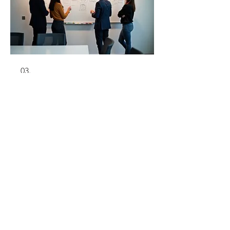
03.
専門家ガイダンスパッケー
ジ
経験豊富な専門家チームが、お客様の
ビジネスやプロジェクトにおける課題
解決を包括的にサポートします。初期
のアイデア出しから戦略立案、実行支
援まで、お客様の成功に向けたロード
マップを共に作成します。専門知識を
活用して、次なるステップへと進みま
さらに表示
しょう。