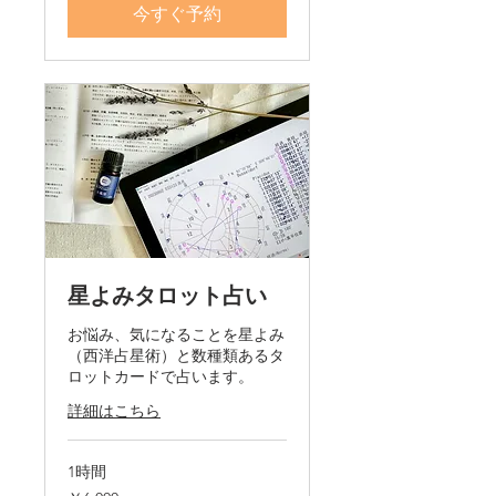
今すぐ予約
星よみタロット占い
お悩み、気になることを星よみ
（西洋占星術）と数種類あるタ
ロットカードで占います。
詳細はこちら
1時間
6,000