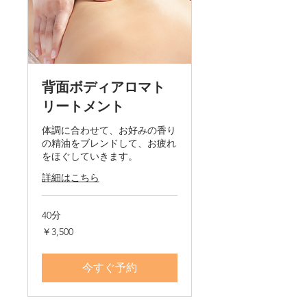
背面ボディアロマト
リートメント
体調に合わせて、お好みの香り
の精油をブレンドして、お疲れ
をほぐしていきます。
詳細はこちら
40分
3,500
￥3,500
円
今すぐ予約