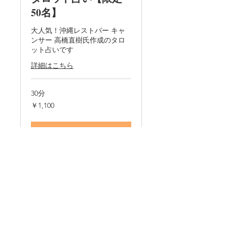
50名】
大人気！沖縄レストバー キャ
ンサー 高橋直樹氏作成のタロ
ット占いです
詳細はこちら
30分
1,100
￥1,100
円
今すぐ予約