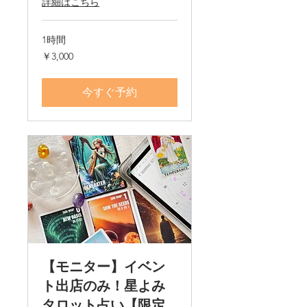
詳細はこちら
1時間
3,000
￥3,000
円
今すぐ予約
【モニター】イベン
ト出店のみ！星よみ
タロット占い【限定