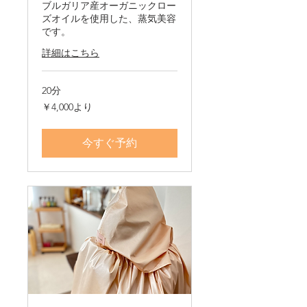
ブルガリア産オーガニックロー
ズオイルを使用した、蒸気美容
です。
詳細はこちら
20分
4,000
￥4,000より
円
よ
り
今すぐ予約