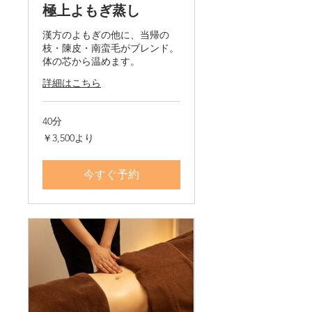
極上よもぎ蒸し
漢方のよもぎの他に、当帰の
枝・陳皮・南蛮毛がブレンド。​
体の芯から温めます。
詳細はこちら
40分
3,500
￥3,500より
円
よ
り
今すぐ予約