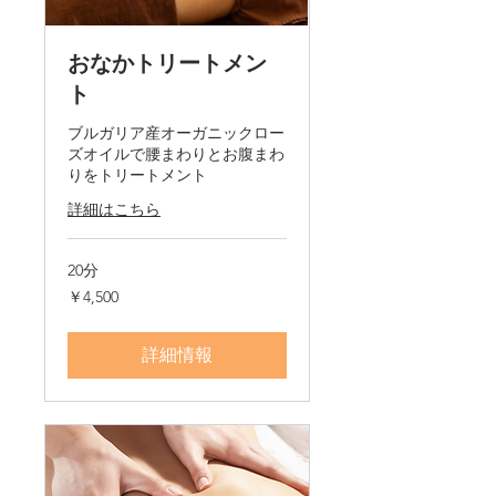
おなかトリートメン
ト
ブルガリア産オーガニックロー
ズオイルで腰まわりとお腹まわ
りをトリートメント
詳細はこちら
20分
4,500
￥4,500
円
詳細情報