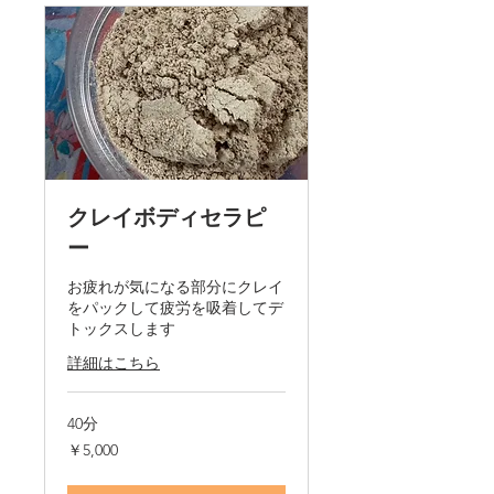
クレイボディセラピ
ー
お疲れが気になる部分にクレイ
をパックして疲労を吸着してデ
トックスします
詳細はこちら
40分
5,000
￥5,000
円